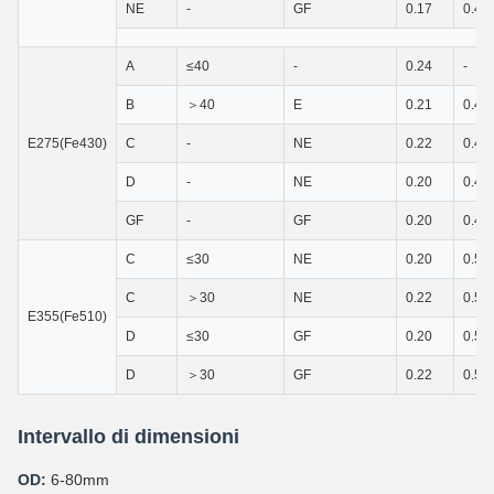
NE
-
GF
0.17
0.40
A
≤40
-
0.24
-
B
＞40
E
0.21
0.40
E275(Fe430)
C
-
NE
0.22
0.40
D
-
NE
0.20
0.40
GF
-
GF
0.20
0.40
C
≤30
NE
0.20
0.55
C
＞30
NE
0.22
0.55
E355(Fe510)
D
≤30
GF
0.20
0.55
D
＞30
GF
0.22
0.55
Intervallo di dimensioni
OD:
6-80mm