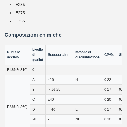
E235
E275
E355
Composizioni chimiche
Livello
Numero
Metodo di
di
Spessore/mm
C(%)≤
Si(%
acciaio
disossidazione
qualità
E185(Fe310)
0
-
-
-
-
A
≤16
N
0.22
-
B
＞16-25
-
0.17
0.40
C
≤40
-
0.20
0.40
E235(Fe360)
D
＞40
E
0.17
0.40
NE
-
NE
0.20
0.40