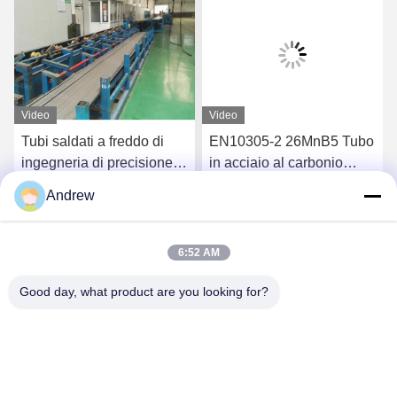
Video
Video
Tubi saldati a freddo di
EN10305-2 26MnB5 Tubo
ingegneria di precisione
in acciaio al carbonio
EN 10305-2 Acciaio in
trafilato a freddo per parti
Andrew
lega di carbonio standard
di veicoli
Ora Chiacchieri
Ora Chiacchieri
per parti auto
6:52 AM
Good day, what product are you looking for?
Jiangsu Hongbao Group Co., Ltd.
export@hongbao.com