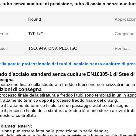
e:
tubo senza cuciture di precisione
,
tubo di acciaio senza cucitur
Round
Applicazio
ento:
T/T; L/C
Campione:
ato::
TS16949, DNV, PED, ISO
Forma::
lla parete professionale dei tubi di acciaio senza cuciture di prec
do d'acciaio standard senza cuciture EN10305-1 di Stee di 
consegna
erazione finale della stiratura a freddo i tubi sono normalizzati in un in
izioni di consegna
processo finale della stiratura a freddo i tubi sono temprati in un in atm
trattamento termico dopo il processo freddo finale del drawig.
 il trattamento termico finale là è un passaggio adatto del disegno.
 il processo finale della stiratura a freddo là è uno sforzo allevii il tra
mosfera controllata.
i diametri esterni;
cisione può essere fatta nella produzione in serie debole;
initi della stiratura a freddo con alta precisione e buona qualità di superfi