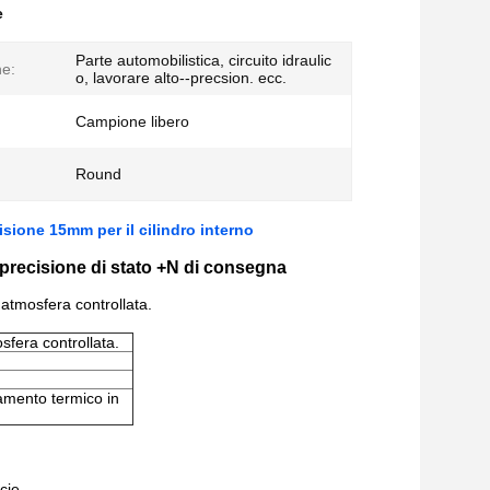
e
Parte automobilistica, circuito idraulic
ne:
o, lavorare alto--precsion. ecc.
Campione libero
Round
isione 15mm per il cilindro interno
precisione di stato +N di consegna
 atmosfera controllata.
osfera controllata.
ttamento termico in
cie.