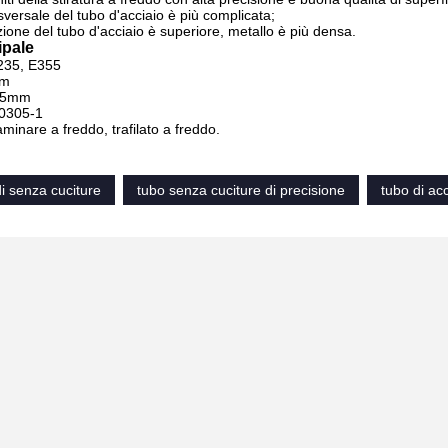
sversale del tubo d'acciaio è più complicata;
zione del tubo d'acciaio è superiore, metallo è più densa.
ipale
E235, E355
mm
15mm
0305-1
minare a freddo, trafilato a freddo.
di senza cuciture
tubo senza cuciture di precisione
tubo di ac