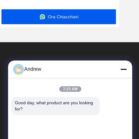
nell'ambito di alta pressione
Ora Chiacchieri
Andrew
7:23 AM
Good day, what product are you looking 
Collegamenti Rapidi
for?
Profilo aziendale
Visita alla fabbrica