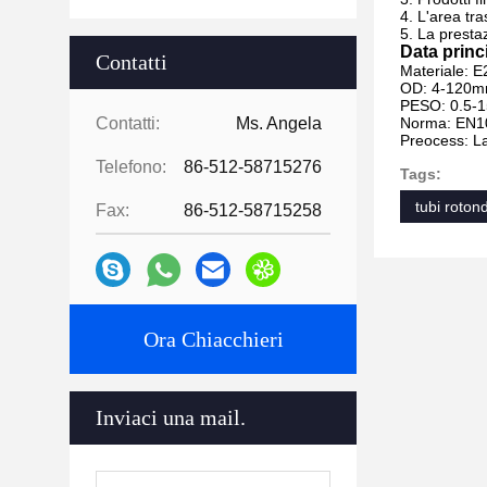
4. L'area tra
5. La presta
Data princ
Contatti
Materiale: 
OD: 4-120
PESO: 0.5-
Contatti:
Ms. Angela
Norma: EN1
Preocess: La
Telefono:
86-512-58715276
Tags:
tubi roton
Fax:
86-512-58715258
Ora Chiacchieri
Inviaci una mail.