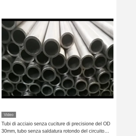
Video
Vid
Tubo senza cuciture di piegamento freddo di
Tubi
precisione di deformazione nessuna perdita
tub