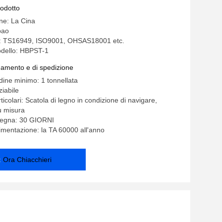
nterno
rodotto
ine: La Cina
bao
ne: TS16949, ISO9001, OHSAS18001 etc.
dello: HBPST-1
gamento e di spedizione
dine minimo: 1 tonnellata
iabile
ticolari: Scatola di legno in condizione di navigare,
u misura
segna: 30 GIORNI
limentazione: la TA 60000 all'anno
Ora Chiacchieri