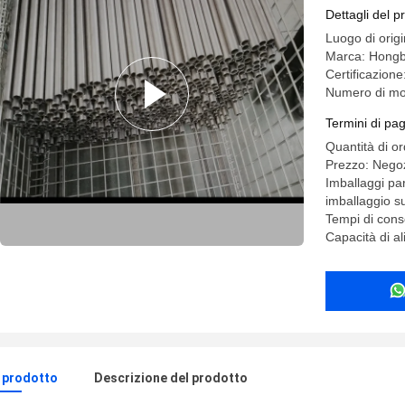
cilindro i
Dettagli del p
Luogo di orig
Marca: Hong
Certificazio
Numero di mo
Termini di pa
Quantità di or
Prezzo: Negoz
Imballaggi par
imballaggio s
Tempi di con
Capacità di a
l prodotto
Descrizione del prodotto