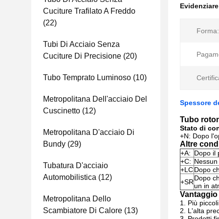
Evidenziar
Cuciture Trafilato A Freddo
(22)
Forma:
Tubi Di Acciaio Senza
Pagam
Cuciture Di Precisione
(20)
Tubo Temprato Luminoso
(10)
Certific
Metropolitana Dell'acciaio Del
Spessore de
Cuscinetto
(12)
Tubo roton
Stato di 
Metropolitana D'acciaio Di
+N: Dopo l'op
Bundy
(29)
Altre cond
+A:
Dopo il 
+C:
Nessun 
Tubatura D'acciaio
+LC
Dopo che
Automobilistica
(12)
Dopo che
+SR
un in at
Vantaggio
Metropolitana Dello
1. Più piccol
Scambiatore Di Calore
(13)
2. L'alta pre
3. Prodotti f